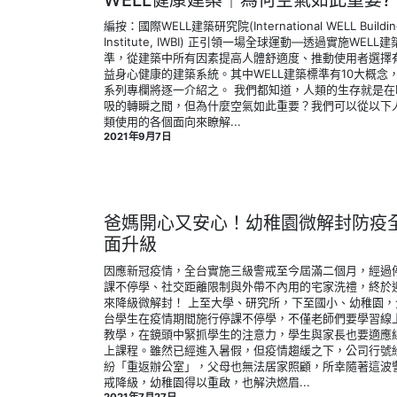
WELL健康建築｜為何空氣如此重要?
編按：國際WELL建築研究院(International WELL Buildin
Institute, IWBI) 正引領一場全球運動—透過實施WELL
準，從建築中所有因素提高人體舒適度、推動使用者選擇
益身心健康的建築系統。其中WELL建築標準有10大概念
系列專欄將逐一介紹之。 我們都知道，人類的生存就是在
吸的轉瞬之間，但為什麼空氣如此重要？我們可以從以下
類使用的各個面向來瞭解...
2021年9月7日
爸媽開心又安心！幼稚園微解封防疫
面升級
因應新冠疫情，全台實施三級警戒至今屆滿二個月，經過
課不停學、社交距離限制與外帶不內用的宅家洗禮，終於
來降級微解封！ 上至大學、研究所，下至國小、幼稚園，
台學生在疫情期間施行停課不停學，不僅老師們要學習線
教學，在鏡頭中緊抓學生的注意力，學生與家長也要適應
上課程。雖然已經進入暑假，但疫情趨緩之下，公司行號
紛「重返辦公室」，父母也無法居家照顧，所幸隨著這波
戒降級，幼稚園得以重啟，也解決燃眉...