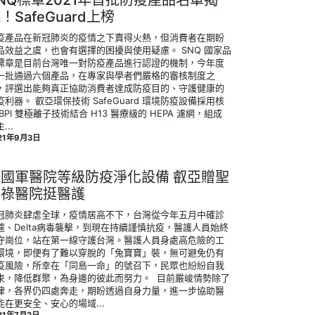
NQ標章2021年首批防疫產品名單揭
！SafeGuard上榜
疫產品在新冠肺炎的疫情之下賣得火熱，但消費者在期盼
品效益之虞，也會有選擇的困擾與使用疑慮。 SNQ 國家品
標章是目前台灣唯一對防疫產品進行認證的機制，今年度
一批通過六個產品，在專家與學者們嚴格的審核制度之
，評選出能夠真正協助消費者達成防疫目的、守護健康的
疫利器。 叡亞環保技術 SafeGuard 環境防疫設備採用核
 BPI 雙極離子技術結合 H13 醫療級的 HEPA 濾網，組成
...
21年9月3日
美國軍醫院等級防疫淨化設備 叡亞贈聖
保祿醫院挺醫護
冠肺炎肆虐全球，疫情居高不下，台灣從今年五月中確診
遽、Delta病毒襲擊，到現在持續謹慎抗疫，醫護人員始終
守崗位，站在第一線守護台灣。醫護人員身處高危險的工
環境，即便有了難以穿脫的「兔寶寶」裝，無可避免仍有
疫風險，所幸在「同島一命」的號召下，民眾也紛紛自我
束，降低群聚，為身邊的彼此而努力。 ‍ 目前嚴峻情勢除了
律，各界仍四處奔走，期盼透過自身力量，進一步協助醫
能在更安全、安心的場域...