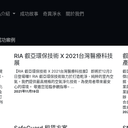
品介紹
成功故事
奇異淨水
關於我們
成功案例
RIA 叡亞環保技術 X 2021台灣醫療科技
展
覺
【RIA 叡亞環保技術 X 2021台灣醫療科技展】 即將於12月2
叡
X、
日登場囉!! RIA 叡亞環保技術致力於打造乾淨、純粹的室內空
傑
氣。我們提供最高規格的空氣淨化技術，為使用者帶來最安
掘
化
心的環境。 敬邀您蒞臨參觀指導~ ‍...
業
及
2021年11月19日
業
打
辦
所
合
獎肯
20