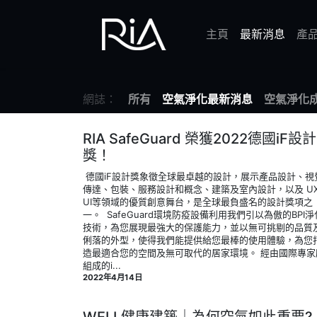
主頁
最新消息
產
網誌：
所有
空氣淨化最新消息
空氣淨化
RIA SafeGuard 榮獲2022德國iF設計
獎！
‍ 德國iF設計獎象徵全球最卓越的設計，展示產品設計、視
傳達、包裝、服務設計和概念、建築及室內設計，以及 U
UI等領域的優質創意舞台，是全球最負盛名的設計獎項之
一。 ‍ SafeGuard環境防疫設備利用我們引以為傲的BPI淨
技術，為您展現最強大的保護能力，並以無可挑剔的品質
俐落的外型，使得我們能提供給您最棒的使用體驗，為您
造最適合您的空間及無可取代的居家環境。 經由國際專家
組成的i...
2022年4月14日