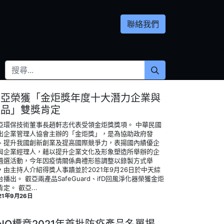
聯絡我們
叡亞榮獲「金炬獎年度十大潛力企業與
產品」雙獎肯定
亞環保技術董事長趙軒志代表受領金炬獎獎項。 ‍中華民國
出企業管理人協會主辦的「金炬獎」，是為協助政府發
、提升我國創新創業及提高國際競爭力，表揚國內績優企
與企業經理人，藉以提升企業文化及形象塑造所舉辦的企
遴選活動，今年因疫情關係典禮形態調整以錄製方式舉
，由主持人介紹得獎人事蹟並於2021年9月26日於中天綜
台播出。 叡亞兩產品SafeGuard、ifD回風淨化器榮獲金炬
定。 ‍叡亞...
21年9月26日