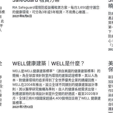
SafeGuard 租賃方案
S
曉
g
RIA Safeguard環境防疫設備租賃方案，每月3,650起守護您
建築標
的健康環境，可分為3年或5年租賃，不用費心維護...
防
有
2021年9月6日
產
，此
質
呼
第
人
下
防
心
「主
20
全
WELL健康建築｜WELL是什麼？
WELL是WELL健康建築標準™（源自美國的健康建築標準）的
簡稱，為全球首項針對室內環境的建築認證標準，其以人為
停
新
本、對健康環境的追求得到了全世界優秀企業的踴躍回應。
迎
加
WELL在2004年推出，設立全球不同類別的健康建築設計準
全
堅
則，其以醫學研究機構為準則，自人的健康系統需求出發，
上
作
對應建築物的各項設計來提升空間的舒適感，截至2020年9
線
染
月，全球已有63個國家超過4,400個項目註冊了WELL 健康建
紛
約
築標準...
警
自
2021年7月12日
護