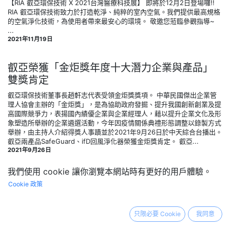
【RIA 叡亞環保技術 X 2021台灣醫療科技展】 即將於12月2日登場囉!!
RIA 叡亞環保技術致力於打造乾淨、純粹的室內空氣。我們提供最高規格
的空氣淨化技術，為使用者帶來最安心的環境。 敬邀您蒞臨參觀指導~
‍...
2021年11月19日
叡亞榮獲「金炬獎年度十大潛力企業與產品」
雙獎肯定
叡亞環保技術董事長趙軒志代表受領金炬獎獎項。 ‍中華民國傑出企業管
理人協會主辦的「金炬獎」，是為協助政府發掘、提升我國創新創業及提
高國際競爭力，表揚國內績優企業與企業經理人，藉以提升企業文化及形
象塑造所舉辦的企業遴選活動，今年因疫情關係典禮形態調整以錄製方式
舉辦，由主持人介紹得獎人事蹟並於2021年9月26日於中天綜合台播出。
叡亞兩產品SafeGuard、ifD回風淨化器榮獲金炬獎肯定。 ‍叡亞...
2021年9月26日
我們使用 cookie 讓你瀏覽本網站時有更好的用戶體驗。
WELL健康建築｜為何空氣如此重要?
Cookie 政策
編按：國際WELL建築研究院(International WELL Building Institute,
IWBI) 正引領一場全球運動—透過實施WELL建築標準，從建築中所有因
素提高人體舒適度、推動使用者選擇有益身心健康的建築系統。其中
只限必要 Cookie
我同意
WELL建築標準有10大概念，此系列專欄將逐一介紹之。 我們都知道，人