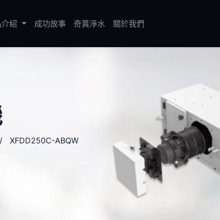
品介紹
成功故事
奇異淨水
關於我們
機
/ XFDD250C-ABQW